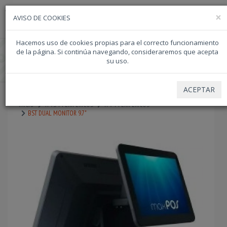
ATENCION TELEFONICA 957357117 - EMAIL info@dipacor.com - WASAP
×
957357117
AVISO DE COOKIES
957357117
687522834
Hacemos uso de cookies propias para el correcto funcionamiento
de la página. Si continúa navegando, consideraremos que acepta
su uso.
ACEPTAR
INICIO
TPVS Y PERIFERICOS
TPV Y PERIFERICOS
BST DUAL MONITOR 9.7"