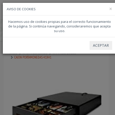
ATENCION TELEFONICA 957357117 - EMAIL info@dipacor.com - WASAP
×
957357117
AVISO DE COOKIES
957357117
687522834
Hacemos uso de cookies propias para el correcto funcionamiento
de la página. Si continúa navegando, consideraremos que acepta
su uso.
ACEPTAR
INICIO
TPVS Y PERIFERICOS
TPV Y PERIFERICOS
CAJON PORTAMONEDAS 41X41