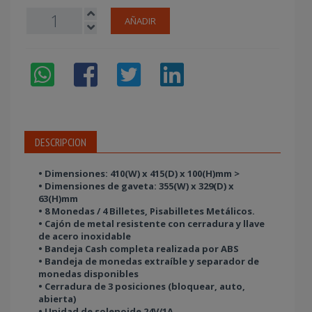
AÑADIR
DESCRIPCION
• Dimensiones: 410(W) x 415(D) x 100(H)mm >
• Dimensiones de gaveta: 355(W) x 329(D) x
63(H)mm
• 8 Monedas / 4 Billetes, Pisabilletes Metálicos.
• Cajón de metal resistente con cerradura y llave
de acero inoxidable
• Bandeja Cash completa realizada por ABS
• Bandeja de monedas extraíble y separador de
monedas disponibles
• Cerradura de 3 posiciones (bloquear, auto,
abierta)
• Unidad de solenoide 24V/1A