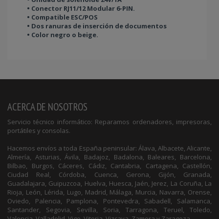
• Conector RJ11/12 Modular 6-PIN.
• Compatible ESC/POS
• Dos ranuras de inserción de documentos
• Color negro o beige.
ACERCA DE NOSOTROS
Servicio técnico informático: Reparamos ordenadores, impresoras,
portátiles y consolas.
Hacemos envíos a toda España peninsular: Álava, Albacete, Alicante,
Almería, Asturias, Ávila, Badajoz, Badalona, Baleares, Barcelona,
Bilbao, Burgos, Cáceres, Cádiz, Cantabria, Cartagena, Castellón,
Ciudad Real, Córdoba, Cuenca, Gerona, Gijón, Granada,
Guadalajara, Guipuzcoa, Huelva, Huesca, Jaén, Jerez, La Coruña, La
Rioja, León, Lérida, Lugo, Madrid, Málaga, Murcia, Navarra, Orense,
Oviedo, Palencia, Pamplona, Pontevedra, Sabadell, Salamanca,
Santander, Segovia, Sevilla, Soria, Tarragona, Teruel, Toledo,
Valencia, Valladolid, Vigo, Vitoria, Vizcaya, Zamora y Zaragoza.