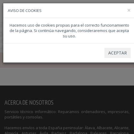
ATENCION TELEFONICA 957357117 - EMAIL info@dipacor.com - WASAP
×
957357117
AVISO DE COOKIES
957357117
687522834
Hacemos uso de cookies propias para el correcto funcionamiento
de la página. Si continúa navegando, consideraremos que acepta
su uso.
ACEPTAR
Lo sentimos.
No se ha encontrado ningún artículo.
ACERCA DE NOSOTROS
Servicio técnico informático: Reparamos ordenadores, impresoras,
portátiles y consolas.
Hacemos envíos a toda España peninsular: Álava, Albacete, Alicante,
Almería, Asturias, Ávila, Badajoz, Badalona, Baleares, Barcelona,